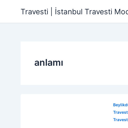
İçeriğe
Travesti | İstanbul Travesti Mode
atla
anlamı
Beylikd
Travesti
Travest