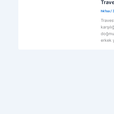
Trave
hk1sa
/
Travest
karşılı
doğmuş 
erkek 