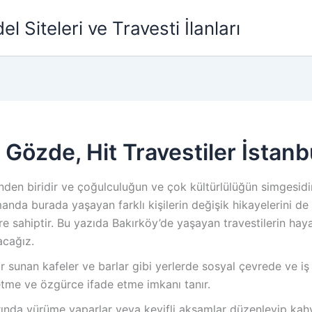
l Siteleri ve Travesti İlanları
 Gözde, Hit Travestiler İstanb
rinden biridir ve çoğulculuğun ve çok kültürlülüğün simgesidi
nda burada yaşayan farklı kişilerin değişik hikayelerini de 
e sahiptir. Bu yazıda Bakırköy’de yaşayan travestilerin haya
acağız.
ar sunan kafeler ve barlar gibi yerlerde sosyal çevrede ve iş 
fetme ve özgürce ifade etme imkanı tanır.
rında yürüme yaparlar veya keyifli akşamlar düzenleyip kahve 