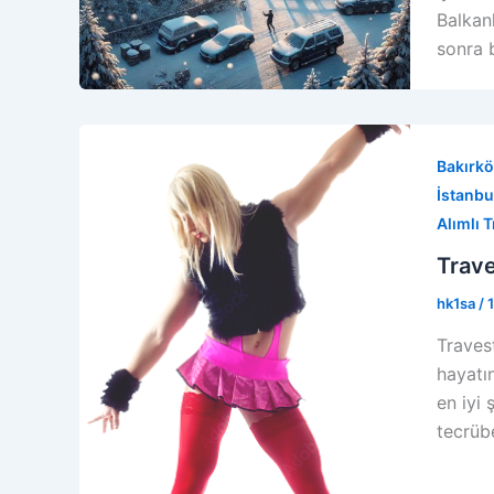
Balkan
sonra 
Bakırkö
İstanbul
Alımlı T
Trave
hk1sa
/
Travest
hayatı
en iyi 
tecrübe