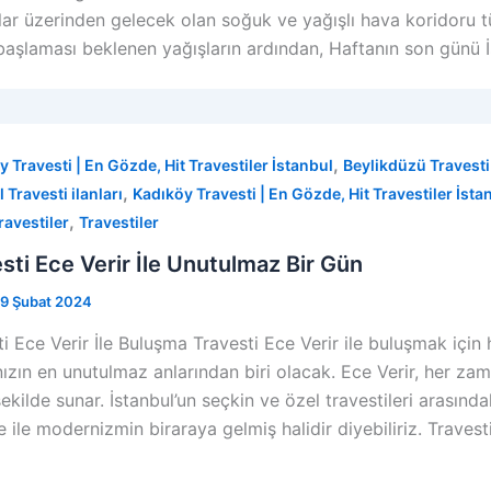
lar üzerinden gelecek olan soğuk ve yağışlı hava koridoru
başlaması beklenen yağışların ardından, Haftanın son günü İ
,
y Travesti | En Gözde, Hit Travestiler İstanbul
Beylikdüzü Travesti 
,
 Travesti ilanları
Kadıköy Travesti | En Gözde, Hit Travestiler İsta
,
ravestiler
Travestiler
sti Ece Verir İle Unutulmaz Bir Gün
19 Şubat 2024
i Ece Verir İle Buluşma Travesti Ece Verir ile buluşmak için
nızın en unutulmaz anlarından biri olacak. Ece Verir, her zam
şekilde sunar. İstanbul’un seçkin ve özel travestileri arasında
 ile modernizmin biraraya gelmiş halidir diyebiliriz. Travest