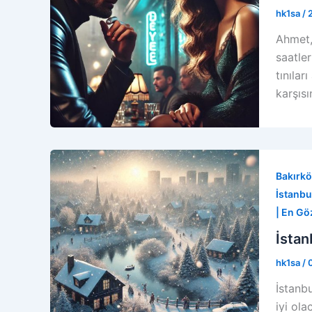
hk1sa
/
Ahmet,
saatler
tınılar
karşıs
Bakırkö
İstanbul
| En Gö
İstan
hk1sa
/
İstanbu
iyi ol