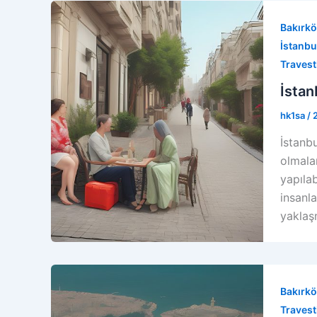
Bakırkö
İstanbul
Travest
İstan
hk1sa
/
İstanbu
olmala
yapıla
insanla
yaklaşm
Bakırkö
Travesti