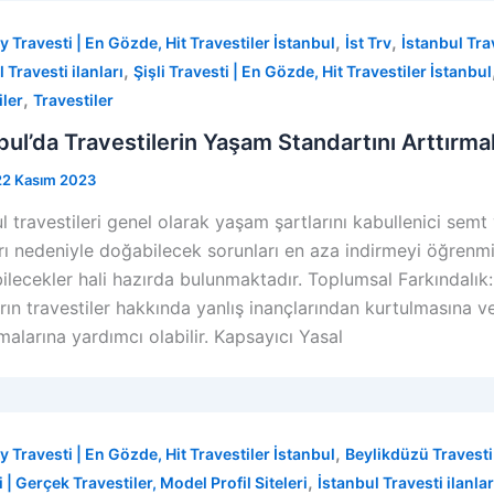
,
,
y Travesti | En Gözde, Hit Travestiler İstanbul
İst Trv
İstanbul Trav
,
 Travesti ilanları
Şişli Travesti | En Gözde, Hit Travestiler İstanbul
,
iler
Travestiler
bul’da Travestilerin Yaşam Standartını Arttırma
22 Kasım 2023
l travestileri genel olarak yaşam şartlarını kabullenici sem
rı nedeniyle doğabilecek sorunları en aza indirmeyi öğren
bilecekler hali hazırda bulunmaktadır. Toplumsal Farkındalık:
rın travestiler hakkında yanlış inançlarından kurtulmasına ve
alarına yardımcı olabilir. Kapsayıcı Yasal
,
y Travesti | En Gözde, Hit Travestiler İstanbul
Beylikdüzü Travesti 
,
 | Gerçek Travestiler, Model Profil Siteleri
İstanbul Travesti ilanlar