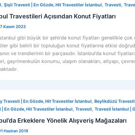
,
,
,
l
Şişli Travesti | En Gözde, Hit Travestiler İstanbul
Travesti
Trave
bul Travestileri Açısından Konut Fiyatları
17 Kasım 2023
İstanbul gibi büyük bir şehirde konut fiyatları genellikle çok ç
iler gibi belirli bir topluluğun konut fiyatlarına etkisi doğr
ının ve trendlerinin bir parçasıdır. İstanbul’da konut fiyatlar
eri, gayrimenkulün konumu, ulaşım olanakları, altyapı, çevres
aktadır.
,
y Travesti | En Gözde, Hit Travestiler İstanbul
Beylikdüzü Travesti 
,
,
i | En Gözde, Hit Travestiler İstanbul
Travesti
Travesti İstanbul | G
bul’da Erkeklere Yönelik Alışveriş Mağazaları
01 Haziran 2019