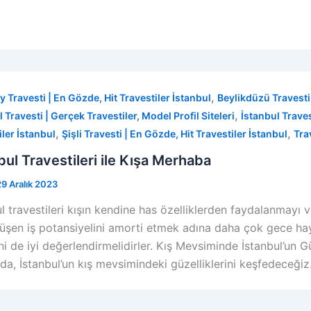
,
y Travesti | En Gözde, Hit Travestiler İstanbul
Beylikdüzü Travesti 
,
 Travesti | Gerçek Travestiler, Model Profil Siteleri
İstanbul Travest
,
,
iler İstanbul
Şişli Travesti | En Gözde, Hit Travestiler İstanbul
Tra
bul Travestileri ile Kışa Merhaba
29 Aralık 2023
l travestileri kışın kendine has özelliklerden faydalanmayı ve
düşen iş potansiyelini amorti etmek adına daha çok gece haya
ni de iyi değerlendirmelidirler. Kış Mevsiminde İstanbul’un 
da, İstanbul’un kış mevsimindeki güzelliklerini keşfedeceğiz.