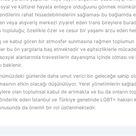
 sosyal ve kültürel hayata entegre olduğuunu görmek mümk
ndilerini rahat hissedebilmelerini sağlaması bu bağlamda etk
n veya alışveriş merkezi ziyaret eden trans bireylere burada
s topluluğu; özellikle özer ve cesur bir yaşamı arzu eden herk
miş ve kabul gören bir atmosfer sunmasına rağmen toplumun 
er bu ön yargılarla baş etmektedir ve eşitsizliklerle mücade
syal alanlarında travestilerin dayanışma içinde olması ve bi
ı beklenir.
 önümüzdeki günlerde daha umut verici bir geleceğe sahip o
masının etkin olacağı düşünülüyor. Yerel yönetimlerin sağlad
reylere olan toplumsal kabul de artmakta ve bu da onların to
, önderlik eden İstanbul ve Türkiye genelinde LGBT+ hakları
onusunda da önemli bir rol üstlenmektedir.