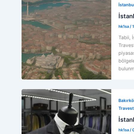
İstanbu
İstan
hk1sa
/
Tabii, 
Travest
piyasas
bölgel
bulunm
Bakırkö
Travest
İstan
hk1sa
/