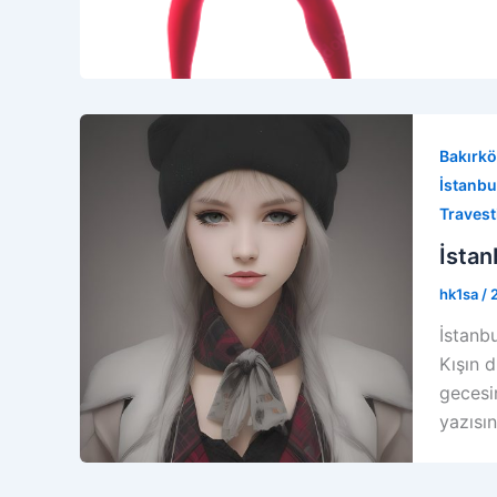
Bakırkö
İstanbul
Travest
İstan
hk1sa
/
İstanbu
Kışın 
gecesi
yazısın