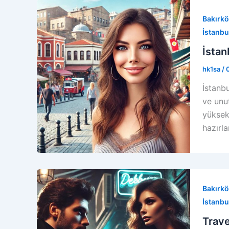
Bakırkö
İstanbul
İstan
hk1sa
/
İstanbu
ve unu
yüksek
hazırl
Bakırkö
İstanbul
Trave