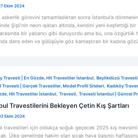
27 Ekim 2024
 askerlik görevini tamamladıktan sonra İstanbul’a dönmenin
inde Şişli’nin neon ışıkları altında, kendini yeni keşfettiği bir
ı arasında bir yabancı gibi duruyordu ama bu, ona özgürlük hi
ında dans eden ve gülüşüyle göz kamaştıran bir kadına gözü
,
y Travesti | En Gözde, Hit Travestiler İstanbul
Beylikdüzü Travesti 
,
 Travesti | Gerçek Travestiler, Model Profil Siteleri
Kadıköy Travest
,
,
zde, Hit Travestiler İstanbul
Travesti
Travesti İstanbul | Güncel Pro
bul Travestilerini Bekleyen Çetin Kış Şartları
02 Ekim 2024
l travestileri için oldukça soğuk geçecek 2025 kış mevsimi i
acak. Ülke genelinde hakim olan sıcak hava basıncı haftasonun