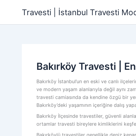
İçeriğe
Travesti | İstanbul Travesti Mode
atla
Bakırköy Travesti | En
Bakırköy İstanbul’un en eski ve canlı ilçele
ve modern yaşam alanlarıyla değil aynı zama
travesti camiasında da kendine özgü bir yer
Bakırköy’deki yaşamının içeriğine dalış yap
Bakırköy İlçesinde travestiler, güvenli alanl
ortamlar travesti bireylere kimliklerini keş
Bakırköylü travestiler genellikle deniz kena