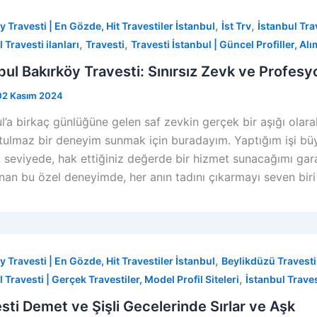
,
,
y Travesti | En Gözde, Hit Travestiler İstanbul
İst Trv
İstanbul Trav
,
,
 Travesti ilanları
Travesti
Travesti İstanbul | Güncel Profiller, Alı
bul Bakırköy Travesti: Sınırsız Zevk ve Profes
02 Kasım 2024
l’a birkaç günlüğüne gelen saf zevkin gerçek bir aşığı olarak
tulmaz bir deneyim sunmak için buradayım. Yaptığım işi büyü
 seviyede, hak ettiğiniz değerde bir hizmet sunacağımı garan
anan bu özel deneyimde, her anın tadını çıkarmayı seven biri
,
y Travesti | En Gözde, Hit Travestiler İstanbul
Beylikdüzü Travesti 
,
 Travesti | Gerçek Travestiler, Model Profil Siteleri
İstanbul Travest
sti Demet ve Şişli Gecelerinde Sırlar ve Aşk