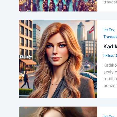
travest
,
İst Trv
Travest
Kadık
hk1sa
/
Kadıkö
şeyiyl
tercih 
benzer
,
İst Trv