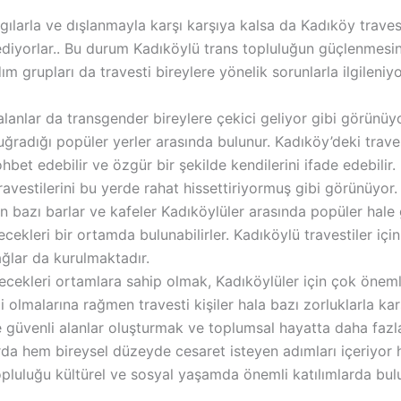
ılarla ve dışlanmayla karşı karşıya kalsa da Kadıköy travest
issediyorlar.. Bu durum Kadıköylü trans topluluğun güçlenme
m grupları da travesti bireylere yönelik sorunlarla ilgileniyo
lanlar da transgender bireylere çekici geliyor gibi görünü
a uğradığı popüler yerler arasında bulunur. Kadıköy’deki trav
hbet edebilir ve özgür bir şekilde kendilerini ifade edebilir
avestilerini bu yerde rahat hissettiriyormuş gibi görünüyor.
en bazı barlar ve kafeler Kadıköylüler arasında popüler hale g
lecekleri bir ortamda bulunabilirler. Kadıköylü travestiler i
ğlar da kurulmaktadır.
ilecekleri ortamlara sahip olmak, Kadıköylüler için çok önemli
 olmalarına rağmen travesti kişiler hala bazı zorluklarla karşı
e güvenli alanlar oluşturmak ve toplumsal hayatta daha fazla
arda hem bireysel düzeyde cesaret isteyen adımları içeriyo
topluluğu kültürel ve sosyal yaşamda önemli katılımlarda bu