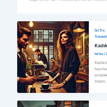
,
İst Trv
Travest
Kadık
hk1sa
/
Kadıkö
hazırla
sıradak
Adam, s