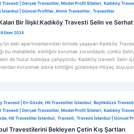
,
 Travesti | Gerçek Travestiler, Model Profil Siteleri
Kadıköy Travest
,
 İstanbul | Güncel Profiller, Alımlı Travestiler
Travestiler
 Kalan Bir İlişki:Kadıköy Travesti Selin ve Serhat
29 Ekim 2024
y’ün eski apartmanlarından birinde yaşayan Kadıköy Travesti
ığı bu mahallede, kimliğini korumak zorundaydı; çünkü Selin
hem de huzur bulmaya çalışıyordu. Kadıköy travesti Selin iç
ılardan korunmak adına kimliğini gizlemeye ihtiyaç duyuyord
,
y Travesti | En Gözde, Hit Travestiler İstanbul
Beylikdüzü Travesti 
,
 Travesti | Gerçek Travestiler, Model Profil Siteleri
Kadıköy Travest
,
,
zde, Hit Travestiler İstanbul
Travesti
Travesti İstanbul | Güncel Pro
bul Travestilerini Bekleyen Çetin Kış Şartları