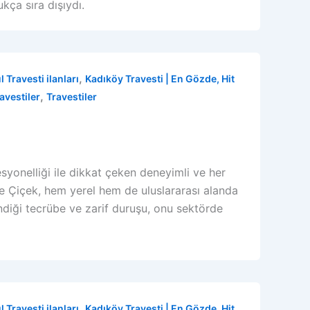
kça sıra dışıydı.
,
l Travesti ilanları
Kadıköy Travesti | En Gözde, Hit
,
ravestiler
Travestiler
syonelliği ile dikkat çeken deneyimli ve her
yle Çiçek, hem yerel hem de uluslararası alanda
indiği tecrübe ve zarif duruşu, onu sektörde
,
l Travesti ilanları
Kadıköy Travesti | En Gözde, Hit