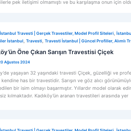
ilerle pek iletişimi olmamıştı ve bu karşılaşma onun için oldu
,
İstanbul Travesti | Gerçek Travestiler, Model Profil Siteleri
İstanbu
,
,
iler İstanbul
Travesti
Travesti İstanbul | Güncel Profiller, Alımlı T
öy’ün Öne Çıkan Sarışın Travestisi Çiçek
20 Ağustos 2024
y’de yaşayan 32 yaşındaki travesti Çiçek, güzelliği ve profe
e kendine has bir travestidir. Sarışın ve göz alıcı görünümü
edilen bir isim olmayı başarmıştır. Yıllardır model olarak ed
siz kılmaktadır. Kadıköy’ün aranan travestileri arasında yer
,
İstanbul Travesti | Gerçek Travestiler, Model Profil Siteleri
İstanbu