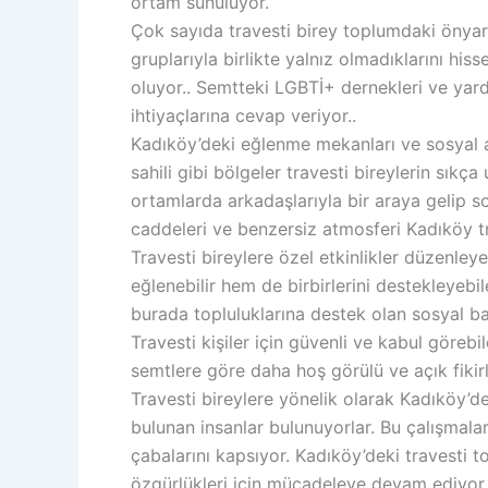
ortam sunuluyor.
Çok sayıda travesti birey toplumdaki önyarg
gruplarıyla birlikte yalnız olmadıklarını h
oluyor.. Semtteki LGBTİ+ dernekleri ve yardı
ihtiyaçlarına cevap veriyor..
Kadıköy’deki eğlenme mekanları ve sosyal a
sahili gibi bölgeler travesti bireylerin sıkç
ortamlarda arkadaşlarıyla bir araya gelip so
caddeleri ve benzersiz atmosferi Kadıköy tr
Travesti bireylere özel etkinlikler düzenley
eğlenebilir hem de birbirlerini destekleyebi
burada topluluklarına destek olan sosyal ba
Travesti kişiler için güvenli ve kabul göreb
semtlere göre daha hoş görülü ve açık fikirli
Travesti bireylere yönelik olarak Kadıköy’d
bulunan insanlar bulunuyorlar. Bu çalışmal
çabalarını kapsıyor. Kadıköy’deki travesti 
özgürlükleri için mücadeleye devam ediyor.