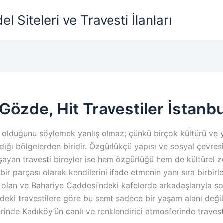
l Siteleri ve Travesti İlanları
Gözde, Hit Travestiler İstanbu
ir olduğunu söylemek yanlış olmaz; çünkü birçok kültürü ve y
ndığı bölgelerden biridir. Özgürlükçü yapısı ve sosyal çevr
şayan travesti bireyler ise hem özgürlüğü hem de kültürel zen
bir parçası olarak kendilerini ifade etmenin yanı sıra birbir
u olan ve Bahariye Caddesi’ndeki kafelerde arkadaşlarıyla 
ki travestilere göre bu semt sadece bir yaşam alanı değildir
erinde Kadıköy’ün canlı ve renklendirici atmosferinde travesti