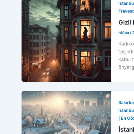
İstanbul
Travesti
Gizli
hk1sa
/
Kadıkö
taşınd
kabul 
önyarg
Bakırkö
İstanbul
| En Gö
İstan