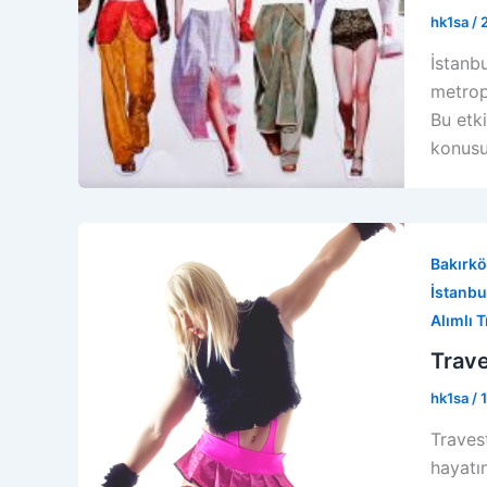
hk1sa
/
İstanbu
metrop
Bu etki
konusun
Bakırkö
İstanbul
Alımlı T
Trave
hk1sa
/
Travest
hayatı