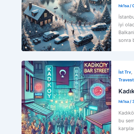
hk1sa
/
İstanbu
iyi ol
Balkan
sonra 
,
İst Trv
Travest
Kadık
hk1sa
/
Kadıkö
bu sem
karşıla