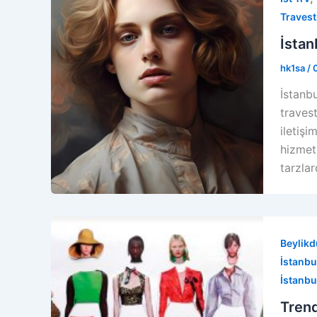
Travest
İstan
hk1sa
/
İstanbu
travest
iletişi
hizmet
tarzla
Beylikd
İstanbul
İstanbu
Trend