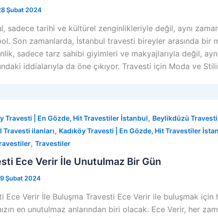
28 Şubat 2024
l, sadece tarihi ve kültürel zenginlikleriyle değil, aynı zaman
ol. Son zamanlarda, İstanbul travesti bireyler arasında bir 
nlik, sadece tarz sahibi giyimleri ve makyajlarıyla değil, ay
daki iddialarıyla da öne çıkıyor. Travesti için Moda ve Stil
,
y Travesti | En Gözde, Hit Travestiler İstanbul
Beylikdüzü Travesti 
,
 Travesti ilanları
Kadıköy Travesti | En Gözde, Hit Travestiler İsta
,
ravestiler
Travestiler
sti Ece Verir İle Unutulmaz Bir Gün
19 Şubat 2024
i Ece Verir İle Buluşma Travesti Ece Verir ile buluşmak için
nızın en unutulmaz anlarından biri olacak. Ece Verir, her zam