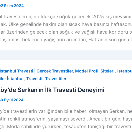
02 Ekim 2024
l travestileri için oldukça soğuk geçecek 2025 kış mevsimi i
acak. Ülke genelinde hakim olan sıcak hava basıncı haftasonun
lar üzerinden gelecek olan soğuk ve yağışlı hava koridoru
başlaması beklenen yağışların ardından, Haftanın son günü İ
,
İstanbul Travesti | Gerçek Travestiler, Model Profil Siteleri
İstanbu
,
,
iler İstanbul
Travesti
Travestiler
öy’de Serkan’ın İlk Travesti Deneyimi
30 Eylül 2024
y’de travestilerin varlığından bile haberi olmayan Serkan,
tin renkli atmosferini yaşamayı severdi. Ancak bir gün, hay
ştı. Moda sahilinde yürürken, tesadüfen tanıştığı bir traves