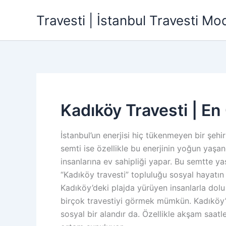
İçeriğe
Travesti | İstanbul Travesti Mode
atla
Kadıköy Travesti | En 
İstanbul’un enerjisi hiç tükenmeyen bir şeh
semti ise özellikle bu enerjinin yoğun yaşa
insanlarına ev sahipliği yapar. Bu semtte ya
“Kadıköy travesti” topluluğu sosyal hayatın 
Kadıköy’deki plajda yürüyen insanlarla dol
birçok travestiyi görmek mümkün. Kadıköy’de
sosyal bir alandır da. Özellikle akşam saatl