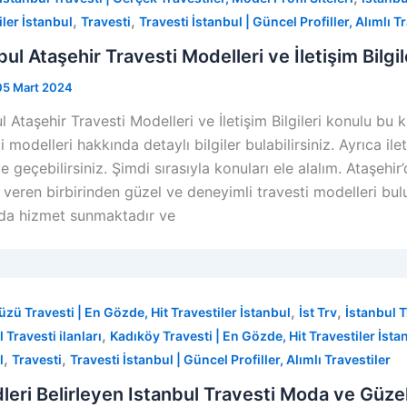
,
,
iler İstanbul
Travesti
Travesti İstanbul | Güncel Profiller, Alımlı T
bul Ataşehir Travesti Modelleri ve İletişim Bilgil
05 Mart 2024
l Ataşehir Travesti Modelleri ve İletişim Bilgileri konulu bu
i modelleri hakkında detaylı bilgiler bulabilirsiniz. Ayrıca i
me geçebilirsiniz. Şimdi sırasıyla konuları ele alalım. Ataşeh
 veren birbirinden güzel ve deneyimli travesti modelleri bulu
rda hizmet sunmaktadır ve
,
,
üzü Travesti | En Gözde, Hit Travestiler İstanbul
İst Trv
İstanbul T
,
 Travesti ilanları
Kadıköy Travesti | En Gözde, Hit Travestiler İsta
,
,
l
Travesti
Travesti İstanbul | Güncel Profiller, Alımlı Travestiler
leri Belirleyen Istanbul Travesti Moda ve Güzel