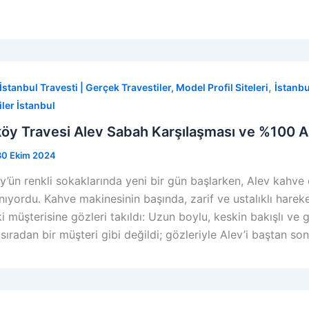
,
İstanbul Travesti | Gerçek Travestiler, Model Profil Siteleri
İstanbu
iler İstanbul
öy Travesi Alev Sabah Karşılaşması ve %100 
30 Ekim 2024
y’ün renkli sokaklarında yeni bir gün başlarken, Alev kahve
nıyordu. Kahve makinesinin başında, zarif ve ustalıklı harek
i müşterisine gözleri takıldı: Uzun boylu, keskin bakışlı ve 
ıradan bir müşteri gibi değildi; gözleriyle Alev’i baştan son