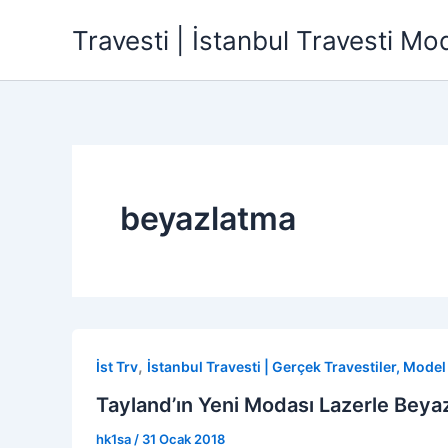
İçeriğe
Travesti | İstanbul Travesti Mode
atla
beyazlatma
,
İst Trv
İstanbul Travesti | Gerçek Travestiler, Model P
Tayland’ın Yeni Modası Lazerle Beyazl
hk1sa
/
31 Ocak 2018