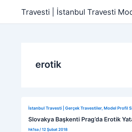
İçeriğe
Travesti | İstanbul Travesti Mode
atla
erotik
İstanbul Travesti | Gerçek Travestiler, Model Profil Si
Slovakya Başkenti Prag’da Erotik Yata
hk1sa
/
12 Şubat 2018