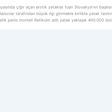
nyasında çığır açan erotik yataklar fuarı Slovakya’nın başken
anıcılar tarafından büyük ilgi görmekle birlikte yatak tanıtı
omatik penis monteli Retikulm adlı yatak yaklaşık 400.000 dol