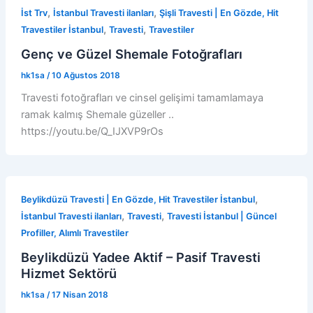
,
,
İst Trv
İstanbul Travesti ilanları
Şişli Travesti | En Gözde, Hit
,
,
Travestiler İstanbul
Travesti
Travestiler
Genç ve Güzel Shemale Fotoğrafları
hk1sa
/
10 Ağustos 2018
Travesti fotoğrafları ve cinsel gelişimi tamamlamaya
ramak kalmış Shemale güzeller ..
https://youtu.be/Q_IJXVP9rOs
,
Beylikdüzü Travesti | En Gözde, Hit Travestiler İstanbul
,
,
İstanbul Travesti ilanları
Travesti
Travesti İstanbul | Güncel
Profiller, Alımlı Travestiler
Beylikdüzü Yadee Aktif – Pasif Travesti
Hizmet Sektörü
hk1sa
/
17 Nisan 2018