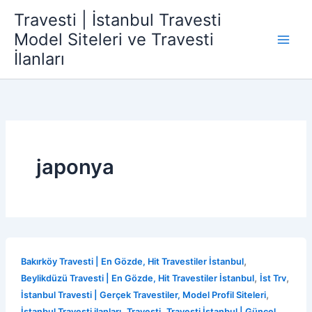
İçeriğe
Travesti | İstanbul Travesti
atla
Model Siteleri ve Travesti
İlanları
japonya
,
Bakırköy Travesti | En Gözde, Hit Travestiler İstanbul
,
,
Beylikdüzü Travesti | En Gözde, Hit Travestiler İstanbul
İst Trv
,
İstanbul Travesti | Gerçek Travestiler, Model Profil Siteleri
,
,
İstanbul Travesti ilanları
Travesti
Travesti İstanbul | Güncel