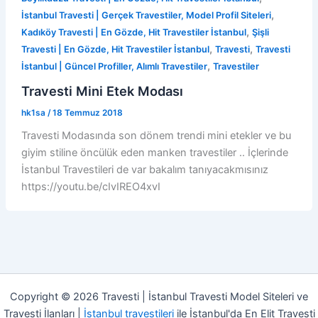
,
İstanbul Travesti | Gerçek Travestiler, Model Profil Siteleri
,
Kadıköy Travesti | En Gözde, Hit Travestiler İstanbul
Şişli
,
,
Travesti | En Gözde, Hit Travestiler İstanbul
Travesti
Travesti
,
İstanbul | Güncel Profiller, Alımlı Travestiler
Travestiler
Travesti Mini Etek Modası
hk1sa
/
18 Temmuz 2018
Travesti Modasında son dönem trendi mini etekler ve bu
giyim stiline öncülük eden manken travestiler .. İçlerinde
İstanbul Travestileri de var bakalım tanıyacakmısınız
https://youtu.be/cIvIREO4xvI
Copyright © 2026 Travesti | İstanbul Travesti Model Siteleri ve
Travesti İlanları |
İstanbul travestileri
ile İstanbul'da En Elit Travesti