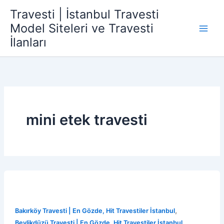
İçeriğe
Travesti | İstanbul Travesti
atla
Model Siteleri ve Travesti
İlanları
mini etek travesti
,
Bakırköy Travesti | En Gözde, Hit Travestiler İstanbul
,
Beylikdüzü Travesti | En Gözde, Hit Travestiler İstanbul