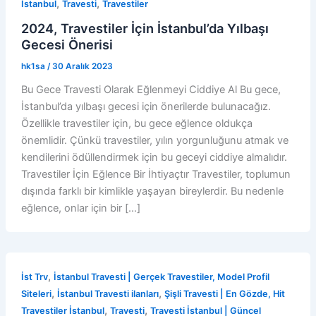
,
,
İstanbul
Travesti
Travestiler
2024, Travestiler İçin İstanbul’da Yılbaşı
Gecesi Önerisi
hk1sa
/
30 Aralık 2023
Bu Gece Travesti Olarak Eğlenmeyi Ciddiye Al Bu gece,
İstanbul’da yılbaşı gecesi için önerilerde bulunacağız.
Özellikle travestiler için, bu gece eğlence oldukça
önemlidir. Çünkü travestiler, yılın yorgunluğunu atmak ve
kendilerini ödüllendirmek için bu geceyi ciddiye almalıdır.
Travestiler İçin Eğlence Bir İhtiyaçtır Travestiler, toplumun
dışında farklı bir kimlikle yaşayan bireylerdir. Bu nedenle
eğlence, onlar için bir […]
,
İst Trv
İstanbul Travesti | Gerçek Travestiler, Model Profil
,
,
Siteleri
İstanbul Travesti ilanları
Şişli Travesti | En Gözde, Hit
,
,
Travestiler İstanbul
Travesti
Travesti İstanbul | Güncel