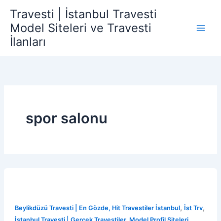
İçeriğe
Travesti | İstanbul Travesti
atla
Model Siteleri ve Travesti
İlanları
spor salonu
,
,
Beylikdüzü Travesti | En Gözde, Hit Travestiler İstanbul
İst Trv
,
İstanbul Travesti | Gerçek Travestiler, Model Profil Siteleri