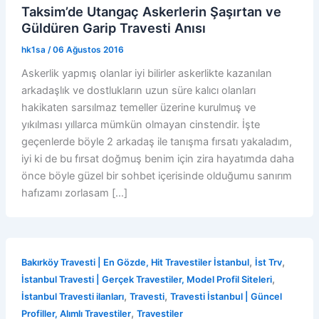
Taksim’de Utangaç Askerlerin Şaşırtan ve
Güldüren Garip Travesti Anısı
hk1sa
/
06 Ağustos 2016
Askerlik yapmış olanlar iyi bilirler askerlikte kazanılan
arkadaşlık ve dostlukların uzun süre kalıcı olanları
hakikaten sarsılmaz temeller üzerine kurulmuş ve
yıkılması yıllarca mümkün olmayan cinstendir. İşte
geçenlerde böyle 2 arkadaş ile tanışma fırsatı yakaladım,
iyi ki de bu fırsat doğmuş benim için zira hayatımda daha
önce böyle güzel bir sohbet içerisinde olduğumu sanırım
hafızamı zorlasam […]
,
,
Bakırköy Travesti | En Gözde, Hit Travestiler İstanbul
İst Trv
,
İstanbul Travesti | Gerçek Travestiler, Model Profil Siteleri
,
,
İstanbul Travesti ilanları
Travesti
Travesti İstanbul | Güncel
,
Profiller, Alımlı Travestiler
Travestiler