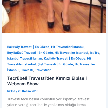
,
Bakırköy Travesti | En Gözde, Hit Travestiler İstanbul
,
,
Beylikdüzü Travesti | En Gözde, Hit Travestiler İstanbul
İst Trv
,
İstanbul Travesti ilanları
Kadıköy Travesti | En Gözde, Hit
,
Travestiler İstanbul
Şişli Travesti | En Gözde, Hit Travestiler
,
,
İstanbul
Travesti
Travestiler
Tecrübeli Travesti’den Kırmızı Elbiseli
Webcam Show
hk1sa
/
20 Kasım 2018
Travesti tecrübesini konuşturuyor. İspanyol travesti
yılların verdiği tecrübe ile yeni almış olduğu kırmızı