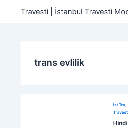
İçeriğe
Travesti | İstanbul Travesti Mode
atla
trans evlilik
,
İst Trv
Travest
Hindi