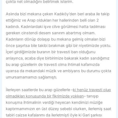
çokta net olmadığını belirtmek isterim.
Aslında bizi mekana çeken Kadıköy’den beri araba ile takip
ettiğimiz ve Arap oldukları her hallerinden belli olan 2
kadındı. Kadınlardaki işve cilve görülmesi hatta tadılması
gereken cinstendi desem sanırım abartmış olmam.
Kadınların dönüp dolaşıp bu mekana gelmiş olmaları bizi
önce şaşırtsa bile takibi bırakmak gibi bir niyetimizde yoktu.
İçeri girdiğimizde buranın bir travesti barı olduğunu
anlayınca, acaba diye birbirimize bakarak kadın sandığımız
bu arap güzellerin de travesti olma ihtimali kafamızda
uyansa da mekandaki müzik ve ambiyans bu durumu çokta
umursamamamızı sağlamıştı.
İlerleyen saatlerde bu arap güzellerle –
ki henüz travesti olup
olmadıkları konusunda bir fikrimizde yokken
– tanışıp
konuşma ihtimalinin verdiği heyecan kendimizi müziğe
kaptırmamımızın en üst düzey sebebi olurken, ilerlemiş saat
tabiri caizse kafalarımı da ilerletmişti öyle ki Gari şarkısı