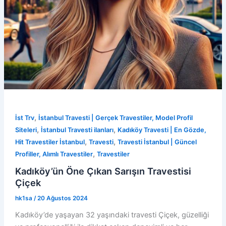
,
İst Trv
İstanbul Travesti | Gerçek Travestiler, Model Profil
,
,
Siteleri
İstanbul Travesti ilanları
Kadıköy Travesti | En Gözde,
,
,
Hit Travestiler İstanbul
Travesti
Travesti İstanbul | Güncel
,
Profiller, Alımlı Travestiler
Travestiler
Kadıköy’ün Öne Çıkan Sarışın Travestisi
Çiçek
hk1sa
/
20 Ağustos 2024
Kadıköy’de yaşayan 32 yaşındaki travesti Çiçek, güzelliği