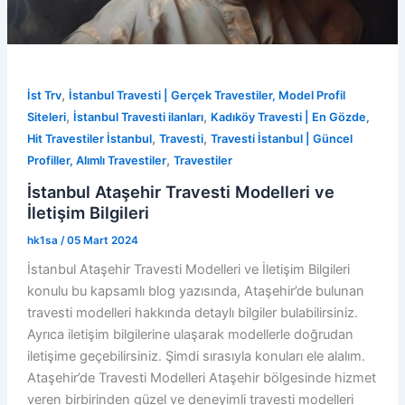
,
İst Trv
İstanbul Travesti | Gerçek Travestiler, Model Profil
,
,
Siteleri
İstanbul Travesti ilanları
Kadıköy Travesti | En Gözde,
,
,
Hit Travestiler İstanbul
Travesti
Travesti İstanbul | Güncel
,
Profiller, Alımlı Travestiler
Travestiler
İstanbul Ataşehir Travesti Modelleri ve
İletişim Bilgileri
hk1sa
/
05 Mart 2024
İstanbul Ataşehir Travesti Modelleri ve İletişim Bilgileri
konulu bu kapsamlı blog yazısında, Ataşehir’de bulunan
travesti modelleri hakkında detaylı bilgiler bulabilirsiniz.
Ayrıca iletişim bilgilerine ulaşarak modellerle doğrudan
iletişime geçebilirsiniz. Şimdi sırasıyla konuları ele alalım.
Ataşehir’de Travesti Modelleri Ataşehir bölgesinde hizmet
veren birbirinden güzel ve deneyimli travesti modelleri