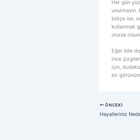
Her gün yüz
unutmayın. E
bütçe ise, o
kullanmak g
olursa olsu
Eğer bile dı
ince çizgil
için, dudak
bir görünüm 
ÖNCEKI