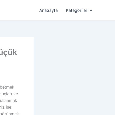
AnaSayfa
Kategoriler
üçük
aybetmek
puçları ve
 kullanmak
iz ise
ç görünmek