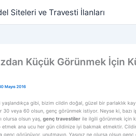
l Siteleri ve Travesti İlanları
ızdan Küçük Görünmek İçin K
30 Mayıs 2016
i
yaşlandıkça gibi, bizim cildin doğal, güzel bir parlaklık k
r 30 veya 60 olsun, genç görünmek istiyor. Neyse ki, bazı i
ı olursa olsun yaş,
genç travestiler
ile ilgili görünmek için
p etmek ana ucu her gün cildinize iyi bakmak etmektir. Cildin
aha genç görünüyor, unutmayın. Yaşınız ne olursa olsun gen