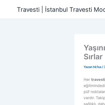
İçeriğe
Travesti | İstanbul Travesti Mode
atla
Yaşın
Sırlar
Yazan
hk1sa
/
Her
travest
eğilimindedi
püf noktalar
vardır. Taki
sağlıklı, d