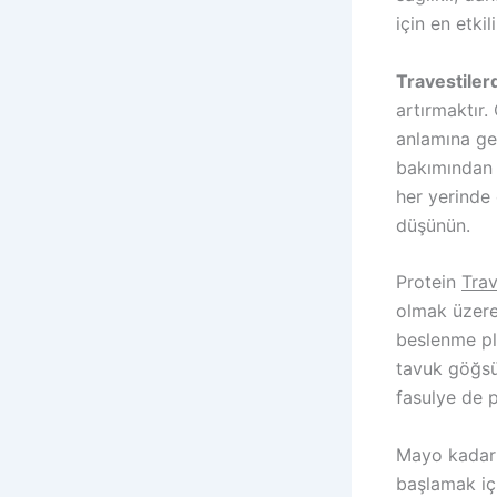
için en etki
Travestiler
artırmaktır.
anlamına gel
bakımından 
her yerinde 
düşünün.
Protein
Trav
olmak üzere
beslenme pla
tavuk göğsü 
fasulye de p
Mayo kadar s
başlamak içi