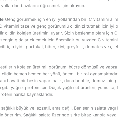
li yollardan bazılarını öğrenmek için okuyun.
de
Genç görünmek için en iyi yollarından biri C vitamini alım
 C vitamini taze ve genç görünümlü cildinizi tutmak için iyi 
ir cildin kolajen üretimini uyarır. Sizin beslenme planı için C
zengin gıdalar eklemek için önemlidir bu yüzden C vitamin
cilt için iyidir.portakal, biber, kivi, greyfurt, domates ve çi
estilerin
kolajen üretimi, görünüm, hücre döngüsü ve yapısı 
 cildin hemen hemen her yönü, önemli bir rol oynamaktadır.
nı hayati bir besin yapar. balık, dana bonfile, domuz loin p
gibi yağsız protein için Düşük yağlı süt ürünleri, yumurta, 
rotein harika kaynaklarıdır.
ağlıklı büyük ve lezzetli, ama değil. Ben senin salata yağı
n öneririm. Sağlıklı salata üzerinde sirke biraz kanola veya