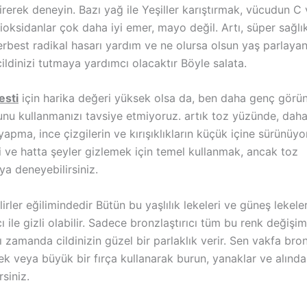
tirerek deneyin. Bazı yağ ile Yeşiller karıştırmak, vücudun C 
ioksidanlar çok daha iyi emer, mayo değil. Artı, süper sağlık
rbest radikal hasarı yardım ve ne olursa olsun yaş parlaya
ldinizi tutmaya yardımcı olacaktır Böyle salata.
esti
için harika değeri yüksek olsa da, ben daha genç görü
unu kullanmanızı tavsiye etmiyoruz. artık toz yüzünde, daha
apma, ince çizgilerin ve kırışıklıkların küçük içine sürünüy
i ve hatta şeyler gizlemek için temel kullanmak, ancak toz
a deneyebilirsiniz.
ilirler eğilimindedir Bütün bu yaşlılık lekeleri ve güneş lekele
cı ile gizli olabilir. Sadece bronzlaştırıcı tüm bu renk değişi
 zamanda cildinizin güzel bir parlaklık verir. Sen vakfa bronz
k veya büyük bir fırça kullanarak burun, yanaklar ve alında
rsiniz.