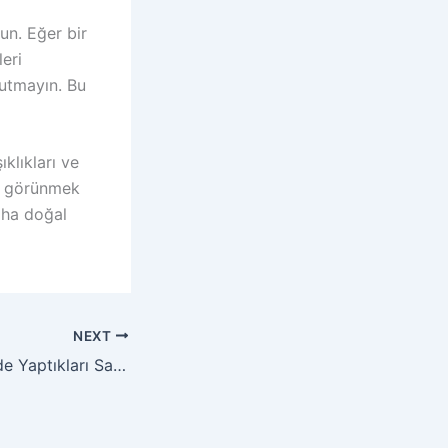
un. Eğer bir
leri
nutmayın. Bu
ıklıkları ve
 görünmek
aha doğal
NEXT
Travestilerin Tatilde Yaptıkları Sağlık Hataları