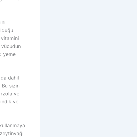
ını
olduğu
 vitamini
i vücudun
lek yeme
da dahil
 Bu sizin
irzola ve
fındık ve
 kullanmaya
 zeytinyağı