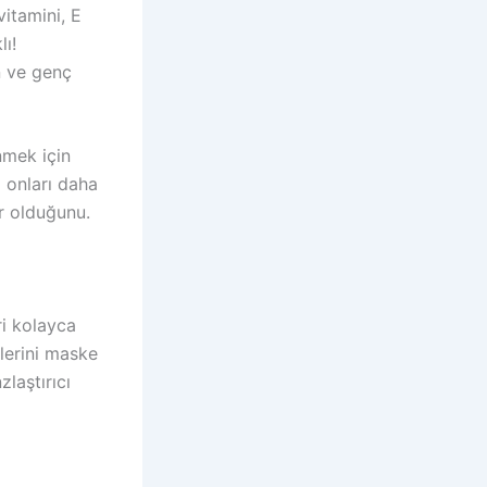
vitamini, E
lı!
n ve genç
nmek için
 onları daha
or olduğunu.
ri kolayca
mlerini maske
laştırıcı