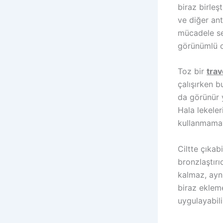
biraz birleş
ve diğer ant
mücadele se
görünümlü ci
Toz bir
trav
çalışırken b
da görünür y
Hala lekeler
kullanmamay
Ciltte çıkab
bronzlaştırı
kalmaz, aynı
biraz ekleme
uygulayabili